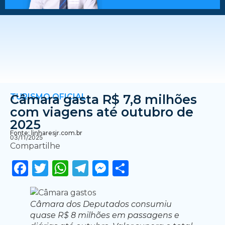
TURISMO OFICIAL
Câmara gasta R$ 7,8 milhões
com viagens até outubro de
2025
Fonte: linharesjr.com.br
03/11/2025
Compartilhe
Facebook
Twitter
WhatsApp
Telegram
Messenger
Share
Câmara dos Deputados consumiu
quase R$ 8 milhões em passagens e