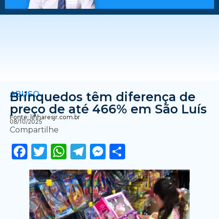
ABUSO
Brinquedos têm diferença de
preço de até 466% em São Luís
Fonte: linharesjr.com.br
08/10/2025
Compartilhe
Facebook
Twitter
WhatsApp
Telegram
Messenger
Share