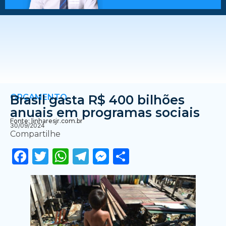
ORÇAMENTO
Brasil gasta R$ 400 bilhões
anuais em programas sociais
Fonte: linharesjr.com.br
30/09/2024
Compartilhe
Facebook
Twitter
WhatsApp
Telegram
Messenger
Share