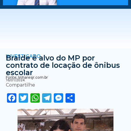
INVESTIGADO
Braide é alvo do MP por
contrato de locação de ônibus
escolar
Fonte: linharesjr.com.br
16/01/2024
Compartilhe
Facebook
Twitter
WhatsApp
Telegram
Messenger
Share