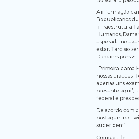
Bolsonaro passou
A informação da 
Republicanos dur
Infraestrutura Tar
Humanos, Damares
esperado no eve
estar. Tarcísio s
Damares possive
“Primeira-dama M
nossas orações. 
apenas uns exame
presente aqui”, 
federal e presid
De acordo com o 
postagem no Twit
super bem”.
Compartilhe