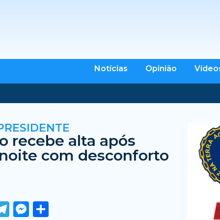
Notícias
Opinião
Vídeo
PRESIDENTE
o recebe alta após
 noite com desconforto
ook
tter
WhatsApp
Telegram
Messenger
Share