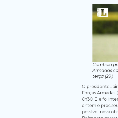
Comboio pre
Armadas co
terça (29).
O presidente Jai
Forças Armadas (
6h30. Ele foi int
ontem e preciso
possível nova obs