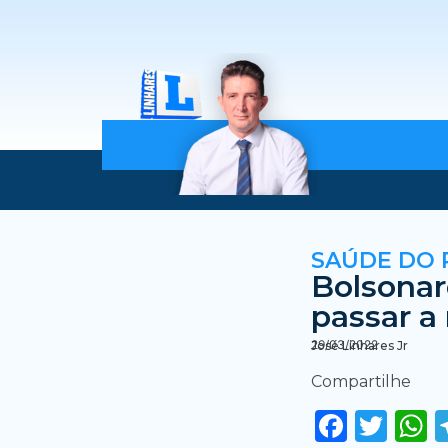
SAÚDE DO 
Bolsonar
passar a
29/03/2022
José Linhares Jr
Compartilhe
Faceb
Twi