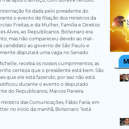
 mal após o almoço, com dores e refluxo.
internação foi dada pelo presidente do
ante o evento de filiação dos ministros da
císio Freitas, e da Mulher, Família e Direitos
 Alves, ao Republicanos. Bolsonaro era
nto, mas não compareceu devido ao mal-
erá candidato ao governo de São Paulo e
lmente disputará uma vaga no Senado.
ichelle, receba os nossos cumprimentos, as
Tenho certeza que o presidente está bem. São
s que ele está fazendo, por isso não está
justificou durante o evento o deputado
ente do Republicanos, Marcos Pereira.
ministro das Comunicações, Fábio Faria, em
ter no início da manhã, Bolsonaro “está