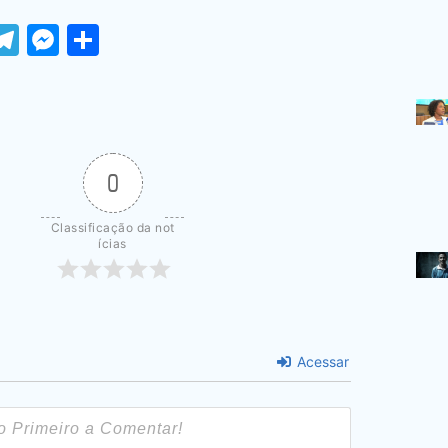
ook
tter
WhatsApp
Telegram
Messenger
Share
0
Classificação da not
ícias
Acessar