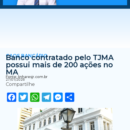
CAOS BANCÁRIO
Banco contratado pelo TJMA
possui mais de 200 ações no
MA
Fonte: linharesjr.com.br
27/01/2026
Compartilhe
Facebook
Twitter
WhatsApp
Telegram
Messenger
Share