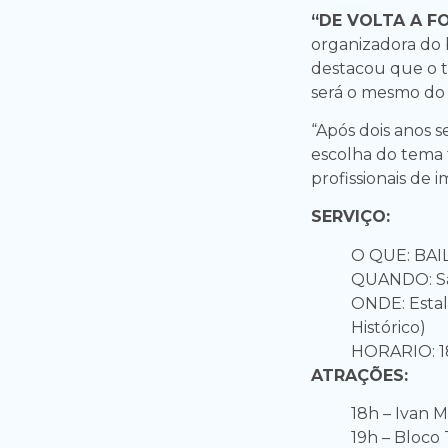
“DE VOLTA A F
organizadora do b
destacou que o te
será o mesmo do 
“Após dois anos s
escolha do tema 
profissionais de i
SERVIÇO:
O QUE: BAI
QUANDO: Sáb
ONDE: Estal
Histórico)
HORARIO: 1
ATRAÇÕES:
18h – Ivan 
19h – Bloco 