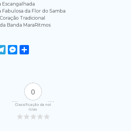
a Escangalhada
ia Fabulosa da Flor do Samba
Coração Tradicional
 da Banda MaraRitmos
ook
tter
WhatsApp
Telegram
Messenger
Share
0
Classificação da not
ícias