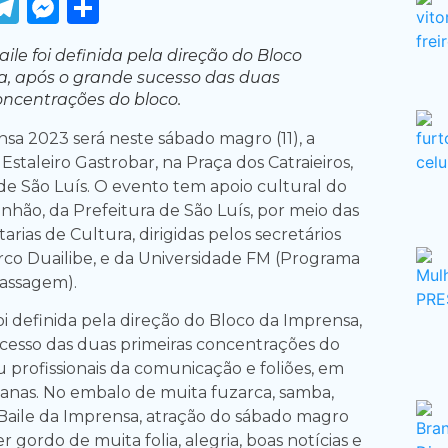
ook
tter
WhatsApp
Telegram
Messenger
Share
aile foi definida pela direção do Bloco
, após o grande sucesso das duas
oncentrações do bloco.
nsa 2023 será neste sábado magro (11), a
 Estaleiro Gastrobar, na Praça dos Catraieiros,
 de São Luís. O evento tem apoio cultural do
hão, da Prefeitura de São Luís, por meio das
arias de Cultura, dirigidas pelos secretários
rco Duailibe, e da Universidade FM (Programa
assagem).
foi definida pela direção do Bloco da Imprensa,
cesso das duas primeiras concentrações do
 profissionais da comunicação e foliões, em
emanas. No embalo de muita fuzarca, samba,
o Baile da Imprensa, atração do sábado magro
er gordo de muita folia, alegria, boas notícias e