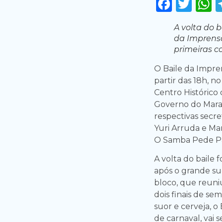
Faceb
Twi
A volta do b
da Imprensa
primeiras c
O Baile da Impre
partir das 18h, no
Centro Histórico
Governo do Maran
respectivas secret
Yuri Arruda e Ma
O Samba Pede P
A volta do baile 
após o grande su
bloco, que reuniu
dois finais de s
suor e cerveja, 
de carnaval, vai s