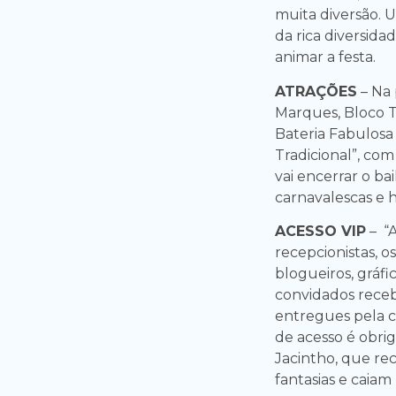
muita diversão. Um
da rica diversida
animar a festa.
ATRAÇÕES
– Na 
Marques, Bloco T
Bateria Fabulosa
Tradicional”, co
vai encerrar o b
carnavalescas e h
ACESSO VIP
– “A
recepcionistas, os 
blogueiros, gráfic
convidados recebe
entregues pela c
de acesso é obriga
Jacintho, que re
fantasias e caiam