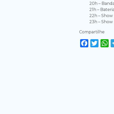
20h – Band
21h – Bater
22h – Show 
23h – Show
Compartilhe
Faceb
Twi