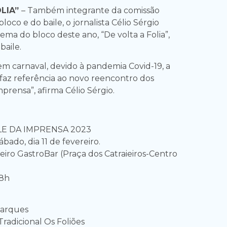
OLIA”
– Também integrante da comissão
loco e do baile, o jornalista Célio Sérgio
ma do bloco deste ano, “De volta a Folia”,
baile.
em carnaval, devido à pandemia Covid-19, a
faz referência ao novo reencontro dos
mprensa”, afirma Célio Sérgio.
LE DA IMPRENSA 2023
ado, dia 11 de fevereiro.
eiro GastroBar (Praça dos Catraieiros-Centro
8h
Marques
Tradicional Os Foliões