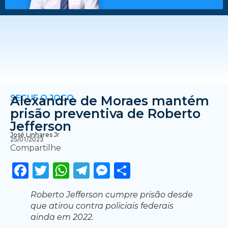
SEGUE O JOGO
Alexandre de Moraes mantém
prisão preventiva de Roberto
Jefferson
José Linhares Jr
25/01/2023
Compartilhe
Facebook
Twitter
WhatsApp
Telegram
Messenger
Share
Roberto Jefferson cumpre prisão desde
que atirou contra policiais federais
ainda em 2022.